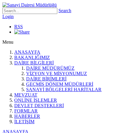
Search
Login
RSS
Menu
ANASAYFA
BAKANLIĞIMIZ
DAİRE BİLGİLERİ
DAİRE MÜDÜRÜMÜZ
VİZYON VE MİSYONUMUZ
DAİRE BİRİMLERİ
GEÇMİŞ DÖNEM MÜDÜRLERİ
SANAYİ BÖLGELERİ HARİTALAR
MEVZUAT
ONLİNE İŞLEMLER
DEVLET DESTEKLERİ
FORMLAR
HABERLER
İLETİŞİM
ANASAYFA