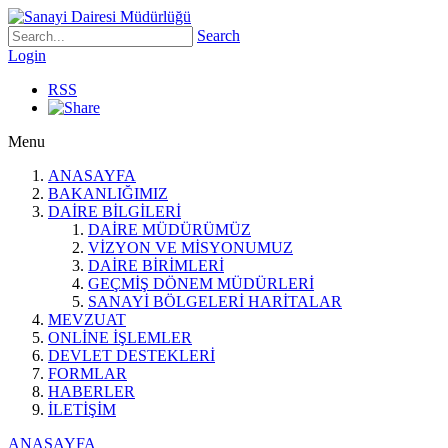
Search
Login
RSS
Menu
ANASAYFA
BAKANLIĞIMIZ
DAİRE BİLGİLERİ
DAİRE MÜDÜRÜMÜZ
VİZYON VE MİSYONUMUZ
DAİRE BİRİMLERİ
GEÇMİŞ DÖNEM MÜDÜRLERİ
SANAYİ BÖLGELERİ HARİTALAR
MEVZUAT
ONLİNE İŞLEMLER
DEVLET DESTEKLERİ
FORMLAR
HABERLER
İLETİŞİM
ANASAYFA