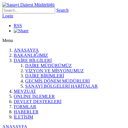
Search
Login
RSS
Menu
ANASAYFA
BAKANLIĞIMIZ
DAİRE BİLGİLERİ
DAİRE MÜDÜRÜMÜZ
VİZYON VE MİSYONUMUZ
DAİRE BİRİMLERİ
GEÇMİŞ DÖNEM MÜDÜRLERİ
SANAYİ BÖLGELERİ HARİTALAR
MEVZUAT
ONLİNE İŞLEMLER
DEVLET DESTEKLERİ
FORMLAR
HABERLER
İLETİŞİM
ANASAYFA