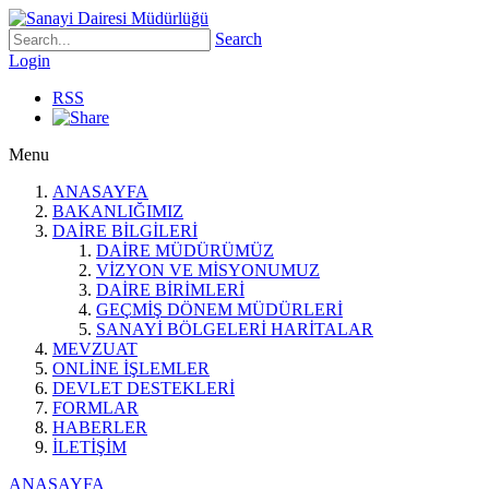
Search
Login
RSS
Menu
ANASAYFA
BAKANLIĞIMIZ
DAİRE BİLGİLERİ
DAİRE MÜDÜRÜMÜZ
VİZYON VE MİSYONUMUZ
DAİRE BİRİMLERİ
GEÇMİŞ DÖNEM MÜDÜRLERİ
SANAYİ BÖLGELERİ HARİTALAR
MEVZUAT
ONLİNE İŞLEMLER
DEVLET DESTEKLERİ
FORMLAR
HABERLER
İLETİŞİM
ANASAYFA