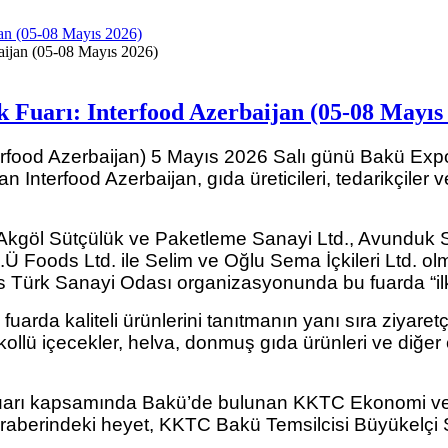
jan (05-08 Mayıs 2026)
k Fuarı: Interfood Azerbaijan (05-08 Mayıs
erfood Azerbaijan) 5 Mayıs 2026 Salı günü Bakü Expo
Interfood Azerbaijan, gıda üreticileri, tedarikçiler v
 Akgöl Sütçülük ve Paketleme Sanayi Ltd., Avunduk Süt
.Ü Foods Ltd. ile Selim ve Oğlu Sema İçkileri Ltd.
s Türk Sanayi Odası organizasyonunda bu fuarda “ilk 
rda kaliteli ürünlerini tanıtmanın yanı sıra ziyaretç
kollü içecekler, helva, donmuş gıda ürünleri ve diğer çe
 Fuarı kapsamında Bakü’de bulunan KKTC Ekonomi ve 
berindeki heyet, KKTC Bakü Temsilcisi Büyükelçi S