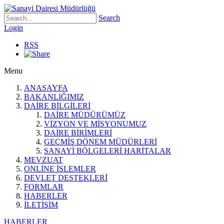
Search
Login
RSS
Menu
ANASAYFA
BAKANLIĞIMIZ
DAİRE BİLGİLERİ
DAİRE MÜDÜRÜMÜZ
VİZYON VE MİSYONUMUZ
DAİRE BİRİMLERİ
GEÇMİŞ DÖNEM MÜDÜRLERİ
SANAYİ BÖLGELERİ HARİTALAR
MEVZUAT
ONLİNE İŞLEMLER
DEVLET DESTEKLERİ
FORMLAR
HABERLER
İLETİŞİM
HABERLER