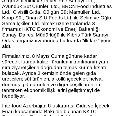
Akgöl Sütçülük ve Paketleme Sanayi Ltd.,
Avunduk Süt Ürünleri Ltd., BRCN Food Industries
Ltd., Civisilli Gıda, Gülgün Süt Mamülleri Ltd.,
Koop Süt, Onan S.Ü Foods Ltd. ile Selim ve Oğlu
Sema İçkileri Ltd. olmak üzere toplamda 8
firmamız KKTC Ekonomi ve Enerji Bakanlığı
Sanayi Dairesi Müdürlüğü ile Kıbrıs Türk Sanayi
Odası organizasyonunda bu fuarda “ilk kez” yerini
aldı.
Firmalarımız, 8 Mayıs Cuma gününe kadar
sürecek fuarda kaliteli ürünlerini tanıtmanın yanı
sıra ziyaretçilerle doğrudan temas kurma fırsatı
bulacak. Ayrıca ülkemizin önde gelen gıda
üreticileri; süt ürünleri, alkollü içecekler, helva,
donmuş gıda ürünleri ve diğer çeşitli ürünleri
tanıtırken ekonomik ilişkilerini geliştirmeyi de
hedefliyor.
Interfood Azerbaijan Uluslararası Gıda ve İçecek
Fuarı kapsamında Bakü’de bulunan KKTC