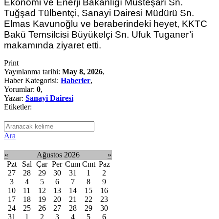
Ekonomi ve Enerji Bakanlığı Müsteşarı Sn.
Tuğşad Tülbentçi, Sanayi Dairesi Müdürü Sn.
Elmas Kavunoğlu ve beraberindeki heyet, KKTC
Bakü Temsilcisi Büyükelçi Sn. Ufuk Tuganer’i
makamında ziyaret etti.
Print
Yayınlanma tarihi:
May 8, 2026
,
Haber Kategorisi:
Haberler
,
Yorumlar:
0
,
Yazar:
Sanayi Dairesi
Etiketler:
Ara
«
Ağustos 2026
»
Pzt
Sal
Çar
Per
Cum
Cmt
Paz
27
28
29
30
31
1
2
3
4
5
6
7
8
9
10
11
12
13
14
15
16
17
18
19
20
21
22
23
24
25
26
27
28
29
30
31
1
2
3
4
5
6