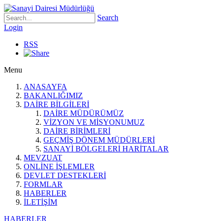
Search
Login
RSS
Menu
ANASAYFA
BAKANLIĞIMIZ
DAİRE BİLGİLERİ
DAİRE MÜDÜRÜMÜZ
VİZYON VE MİSYONUMUZ
DAİRE BİRİMLERİ
GEÇMİŞ DÖNEM MÜDÜRLERİ
SANAYİ BÖLGELERİ HARİTALAR
MEVZUAT
ONLİNE İŞLEMLER
DEVLET DESTEKLERİ
FORMLAR
HABERLER
İLETİŞİM
HABERLER